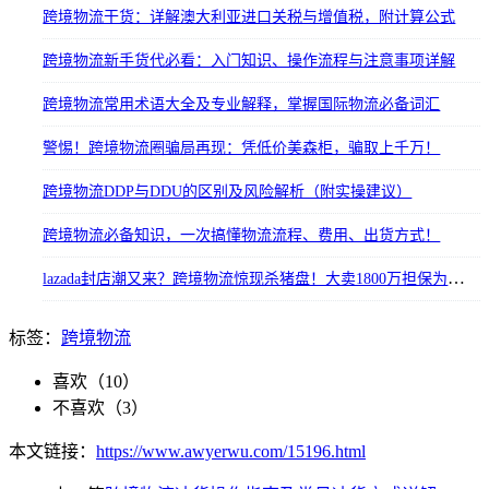
跨境物流干货：详解澳大利亚进口关税与增值税，附计算公式
跨境物流新手货代必看：入门知识、操作流程与注意事项详解
跨境物流常用术语大全及专业解释，掌握国际物流必备词汇
警惕！跨境物流圈骗局再现：凭低价美森柜，骗取上千万！
跨境物流DDP与DDU的区别及风险解析（附实操建议）
跨境物流必备知识，一次搞懂物流流程、费用、出货方式！
​lazada封店潮又来？​​跨境物流惊现杀猪盘！大卖1800万担保为物流商兜底！
标签：
跨境物流
喜欢（
10
）
不喜欢（
3
）
本文链接：
https://www.awyerwu.com/15196.html