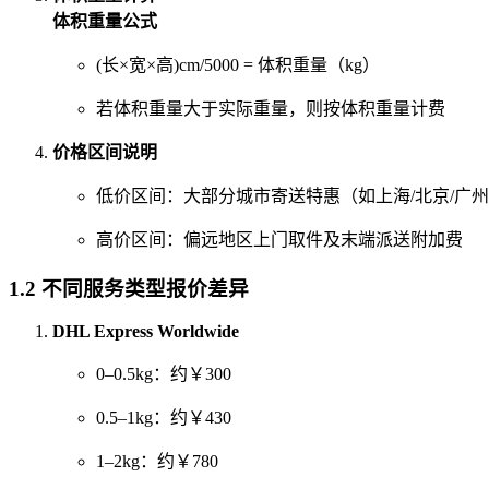
体积重量公式
(长×宽×高)cm/5000 = 体积重量（kg）
若体积重量大于实际重量，则按体积重量计费
价格区间说明
低价区间：大部分城市寄送特惠（如上海/北京/广
高价区间：偏远地区上门取件及末端派送附加费
1.2 不同服务类型报价差异
DHL Express Worldwide
0–0.5kg：约￥300
0.5–1kg：约￥430
1–2kg：约￥780