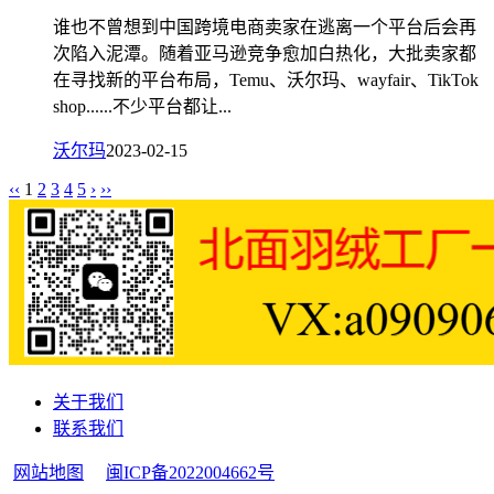
谁也不曾想到中国跨境电商卖家在逃离一个平台后会再
次陷入泥潭。随着亚马逊竞争愈加白热化，大批卖家都
在寻找新的平台布局，Temu、沃尔玛、wayfair、TikTok
shop......不少平台都让...
沃尔玛
2023-02-15
‹‹
1
2
3
4
5
›
››
关于我们
联系我们
网站地图
闽ICP备2022004662号