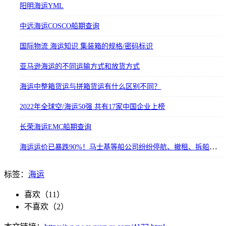
阳明海运YML
中远海运COSCO船期查询
国际物流 海运知识 集装箱的规格/密码标识
亚马逊海运的不同运输方式和放货方式
海运中整箱货运与拼箱货运有什么区别不同？
2022年全球空/海运50强 共有17家中国企业上榜
长荣海运EMC船期查询
海运运价已暴跌90%！马士基等船公司纷纷停航、撤租、拆船，专家预测2023价格战全面开打
标签：
海运
喜欢（
11
）
不喜欢（
2
）