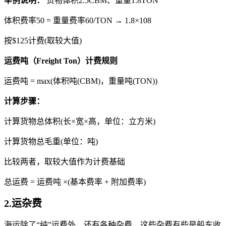
举例说明：
货物体积2.5CBM、重量1.8TON
体积费率50 = 重量费率60/TON → 1.8×108
按$125计费(取较大值)
运费吨（Freight Ton）计费规则
运费吨 = max(体积吨(CBM)，重量吨(TON))
计算步骤：
计算货物总体积(长×宽×高，单位：立方米)
计算货物总毛重(单位：吨)
比较两者，取较大值作为计费基础
总运费 = 运费吨 ×(基本费率 + 附加费率)
2.
运杂费
海运除了“纯”运费外，还有各种杂费，这些杂费有些是船东收