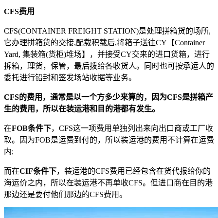
CFS费用
CFS(CONTAINER FREIGHT STATION)是处理拼箱货的场所,
它办理拼箱货的交接,配载积载后,将箱子送往CY【Container
Yard, 集装箱(货柜)堆场】，并接受CY交来的进口货箱，进行
拆箱，理货，保管，最后拨给各收货人。同时也可按承运人的
委托进行铅封和签发场站收据等业务。
CFS的费用，通常是以一个方多少来算的，因为CFS是拼箱产
生的费用，所以在装运港和目的港都有发生。
在
FOB条件下
，CFS这一项费用单独列出来向出口商或工厂收
取。因为FOB是运费到付的，所以装运港的费用不计算在运费
内;
而在
CIF条件下
，装运港的CFS费用已经包含在货代报给你的
海运价之内，所以在装运港不再单收CFS。但进口商在目的港
那边还是要付他们那边的CFS费用。