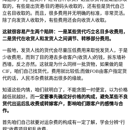
取的，有些是出货港/目的港码头收取的，还有些是货代自己
立名目收取的。而且，很多费用并无明确的标准，非常灵活。
除了向发货人收取外，有些费用还会向收货人收取。
这就很容易产生两个陷阱：一是某些货代巧立名目多收费用，
二是货代在收货人和发货人之间调节、转移部分费用。
一般地，发货人找的货代会尽量压低费用来取悦发货人，于是
少收费用，而到了目的港去多收客户(收货人)的钱，拆东墙补
西墙，反之亦然。这就是为什么同样一批货物，如果做的是
CIF，咱们自己找货代，费用就比较低;而做FOB由客户指定货
代的话，人民币杂费就高出很多的缘故。
知道这些内情，咱们就明白了，不能贪图一时便宜，以为价格
越低就越好。而
一定要事先确定好价格的构成，避免某些不良
货代出运后乱收费或转嫁客户，影响咱们跟客户的感情与合
作。
首先咱们自己就要对运杂费的构成有一定了解，学会分辨“行
规”收费项目和乱收费。