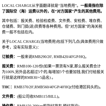
LOCAL CHARGE从字面翻译就是“当地费用”。
一般是指在除
了国际空（海）运费以外的，在“对方国家”产生的其他费用。
其中包括：报关费、检验检疫费、文件费、安检费、堆存费、
仓储费、到门提(送)货费等各种费用。但“对方国家”的海关税
费一般不包括在内。
关于LOCAL CHARGE(当地费用)包括下列几点(具体费用只做
参考，没有实际意义)：
订舱费：
一般来说RMB290/20', RMB420/40'GP/HQ。
报关费：
RMB100-120/份(如果一票货有N家,那么报关费合计
为100N,另外品名超过5个的,每增加5个也要加钱,我们付给报关
行就是这样的RMB30/+5品名) 。
THC：
RMB370/20',RMB560/40'GP/40'HQ(付给港区码头的)。
文件费：
(船公司收RMB115/BILL)。
操作费：
RMB150-200(一般到付货有,预付货没)。