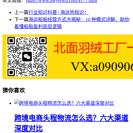
本文链接：
https://www.awyerwu.com/4177.html
上一篇
行业知识科普 | 海运热知识！
下一篇
海运船舶经营方式大揭秘：10 种模式详解，助你
看懂船舶盈利底层逻辑
猜你喜欢
跨境电商头程物流怎么选？六大渠道
深度对比