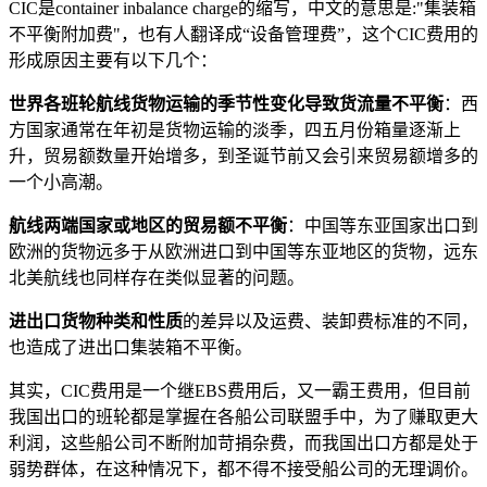
CIC是container inbalance charge的缩写，中文的意思是:"集装箱
不平衡附加费"，也有人翻译成“设备管理费”，这个CIC费用的
形成原因主要有以下几个：
世界各班轮航线货物运输的季节性变化导致货流量不平衡
：西
方国家通常在年初是货物运输的淡季，四五月份箱量逐渐上
升，贸易额数量开始增多，到圣诞节前又会引来贸易额增多的
一个小高潮。
航线两端国家或地区的贸易额不平衡
：中国等东亚国家出口到
欧洲的货物远多于从欧洲进口到中国等东亚地区的货物，远东
北美航线也同样存在类似显著的问题。
进出口货物种类和性质
的差异以及运费、装卸费标准的不同，
也造成了进出口集装箱不平衡。
其实，CIC费用是一个继EBS费用后，又一霸王费用，但目前
我国出口的班轮都是掌握在各船公司联盟手中，为了赚取更大
利润，这些船公司不断附加苛捐杂费，而我国出口方都是处于
弱势群体，在这种情况下，都不得不接受船公司的无理调价。