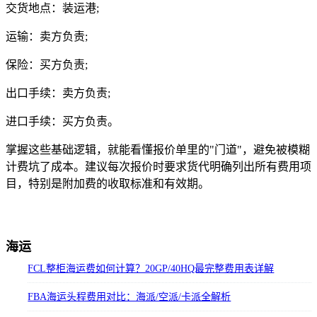
交货地点：装运港;
运输：卖方负责;
保险：买方负责;
出口手续：卖方负责;
进口手续：买方负责。
掌握这些基础逻辑，就能看懂报价单里的"门道"，避免被模糊
计费坑了成本。建议每次报价时要求货代明确列出所有费用项
目，特别是附加费的收取标准和有效期。
海运
FCL整柜海运费如何计算？20GP/40HQ最完整费用表详解
FBA海运头程费用对比：海派/空派/卡派全解析