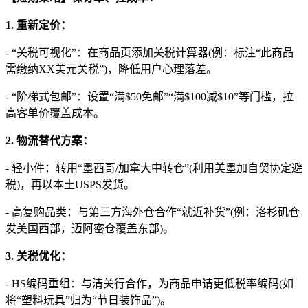
1. 重新定价：
- “关税可视化”：在商品页添加关税计算器(例：标注“此商品
需缴纳XX美元关税”)，降低用户心理落差。
- “阶梯式包邮”：设置“满$50免邮”“满$100减$10”等门槛，拉
高客单价覆盖成本。
2. 物流替代方案：
- 轻小件：转用“墨西哥/加拿大中转仓”(利用美墨加自贸协定避
税)，再以本土USPS发货。
- 高复购品类：与第三方海外仓合作“就近补货”(例：洛杉矶仓
发美国西部，迈阿密仓覆盖东部)。
3. 关税优化：
- HS编码重组：与清关行合作，为商品申请更低税率编码(如
将“塑料玩具”归为“节日装饰品”)。