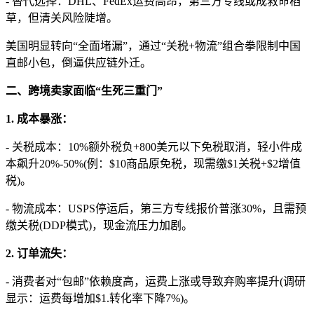
- 替代选择：DHL、FedEx运费高昂，第三方专线或成救命稻
草，但清关风险陡增。
美国明显转向“全面堵漏”，通过“关税+物流”组合拳限制中国
直邮小包，倒逼供应链外迁。
二、跨境卖家面临“生死三重门”
1. 成本暴涨：
- 关税成本：10%额外税负+800美元以下免税取消，轻小件成
本飙升20%-50%(例：$10商品原免税，现需缴$1关税+$2增值
税)。
- 物流成本：USPS停运后，第三方专线报价普涨30%，且需预
缴关税(DDP模式)，现金流压力加剧。
2. 订单流失：
- 消费者对“包邮”依赖度高，运费上涨或导致弃购率提升(调研
显示：运费每增加$1.转化率下降7%)。