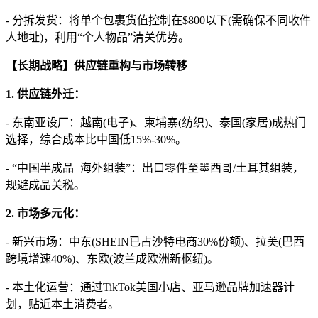
- 分拆发货：将单个包裹货值控制在$800以下(需确保不同收件
人地址)，利用“个人物品”清关优势。
【长期战略】供应链重构与市场转移
1. 供应链外迁：
- 东南亚设厂：越南(电子)、柬埔寨(纺织)、泰国(家居)成热门
选择，综合成本比中国低15%-30%。
- “中国半成品+海外组装”：出口零件至墨西哥/土耳其组装，
规避成品关税。
2. 市场多元化：
- 新兴市场：中东(SHEIN已占沙特电商30%份额)、拉美(巴西
跨境增速40%)、东欧(波兰成欧洲新枢纽)。
- 本土化运营：通过TikTok美国小店、亚马逊品牌加速器计
划，贴近本土消费者。