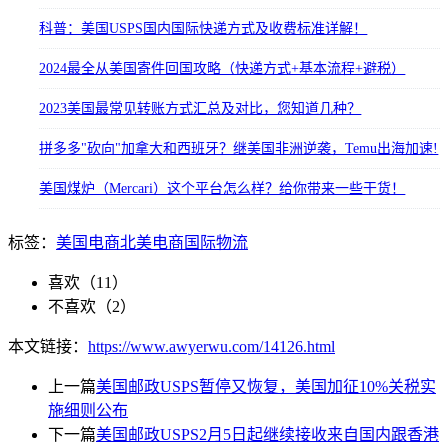
科普：美国USPS国内国际快递方式及收费标准详解！
2024最全从美国寄件回国攻略（快递方式+基本流程+避税）
2023美国最常见转账方式汇总及对比，您知道几种？
拼多多"砍向"加拿大和西班牙？继美国非洲逆袭，Temu出海加速!
美国煤炉（Mercari）这个平台怎么样？给你带来一些干货！
标签：
美国电商
北美电商
国际物流
喜欢（
11
）
不喜欢（
2
）
本文链接：
https://www.awyerwu.com/14126.html
上一篇
美国邮政USPS暂停又恢复，美国加征10%关税实
施细则公布
下一篇
美国邮政USPS2月5日起继续接收来自国内跟香港