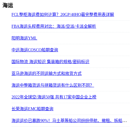
海运
FCL整柜海运费如何计算？20GP/40HQ最完整费用表详解
FBA海运头程费用对比：海派/空派/卡派全解析
阳明海运YML
中远海运COSCO船期查询
国际物流 海运知识 集装箱的规格/密码标识
亚马逊海运的不同运输方式和放货方式
海运中整箱货运与拼箱货运有什么区别不同？
2022年全球空/海运50强 共有17家中国企业上榜
长荣海运EMC船期查询
海运运价已暴跌90%！马士基等船公司纷纷停航、撤租、拆船，专家预测2023价格战全面开打