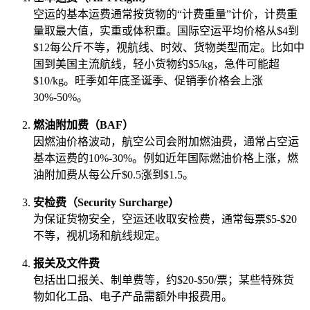
空运的基本运费通常按货物的“计费重量”计价，计费重
量取最大值，实重或体积重。国际空运平均价格从$4到
$12每公斤不等，视航线、时效、货物类型而定。比如中
国到美国主流航线，轻小货物约$5/kg，急件可能超
$10/kg。旺季如年底圣诞季、促销季价格会上涨
30%-50%。
燃油附加费（BAF）
因燃油价格波动，航空公司会附加燃油费，通常占空运
基本运费的10%-30%。例如近年国际燃油价格上涨，燃
油附加费从每公斤$0.5涨到$1.5。
安检费（Security Surcharge）
为保证货物安全，空运还收取安检费，通常每票$5-$20
不等，视机场和航线规定。
报关及文件费
包括出口报关、制单费等，约$20-$50/票；某些特殊货
物如化工品、电子产品需额外申报费用。