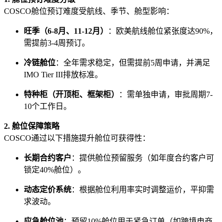
COSCO舱位预订难度受航线、季节、舱型影响：
旺季（6-8月、11-12月）
：欧美航线舱位紧张度达90%，
需提前3-4周预订。
冷链舱位
：全年需求稳定，但需提前5周申请，并满足
IMO Tier III排放标准。
特种柜（开顶柜、框架柜）
：需单独申请，审批周期7-
10个工作日。
2. 舱位保障策略
COSCO通过以下措施提升舱位可获得性：
长期合约客户
：提供舱位预留服务（如年度合约客户可
锁定40%舱位）。
动态定价系统
：根据舱位利用率实时调整运价，平抑需
求波动。
应急舱位池
：预留10%舱位用于紧急订单（如跨境电商