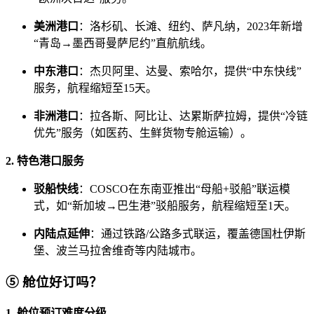
美洲港口
：洛杉矶、长滩、纽约、萨凡纳，2023年新增
“青岛→墨西哥曼萨尼约”直航航线。
中东港口
：杰贝阿里、达曼、索哈尔，提供“中东快线”
服务，航程缩短至15天。
非洲港口
：拉各斯、阿比让、达累斯萨拉姆，提供“冷链
优先”服务（如医药、生鲜货物专舱运输）。
2. 特色港口服务
驳船快线
：COSCO在东南亚推出“母船+驳船”联运模
式，如“新加坡→巴生港”驳船服务，航程缩短至1天。
内陆点延伸
：通过铁路/公路多式联运，覆盖德国杜伊斯
堡、波兰马拉舍维奇等内陆城市。
⑤ 舱位好订吗？
1. 舱位预订难度分级