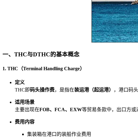
一、THC与DTHC的基本概念
1. THC（Terminal Handling Charge）
定义
THC即
码头操作费
，是指在
装运港（起运港）
，港口码
适用场景
主要出现在
FOB、FCA、EXW
等贸易条款中，出口方或
费用内容
集装箱在港口的装船作业费用