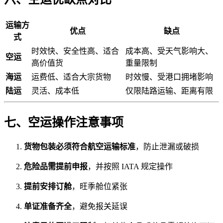
运输方
优点
缺点
式
时效快、安全性高、适合
成本高、受天气影响大、
空运
高价值货
重量限制
海运
运费低、适合大宗货物
时效慢、受港口拥堵影响
陆运
灵活、成本低
仅限陆路运输、距离有限
七、空运操作注意事项
货物包装必须符合航空运输标准
，防止泄漏或破损
危险品需提前申报
，并按照 IATA 规定操作
提前安排订舱
，旺季舱位紧张
单证准备齐全
，避免报关延误