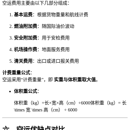
空运费用主要由以下几部分组成：
基本运费
：根据货物重量和航线计费
燃油附加费
：随国际油价波动
安全附加费
：用于安检费用
机场操作费
：地面服务费用
清关费用
：出口或进口报关费用
计费重量公式
：
空运采用“计费重量”，即
实重与体积重取大值
。
体积重公式
：
体积重（kg）=长×宽×高（cm）÷6000体积重（kg）= 长
\times 宽 \times 高（cm） ÷ 6000
六、空运优缺点对比