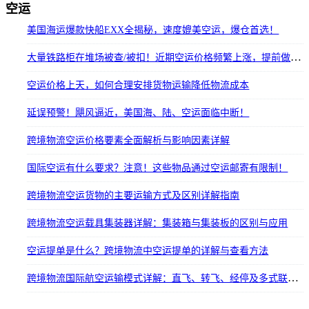
空运
美国海运爆款快船EXX全揭秘，速度媲美空运，爆仓首选！
大量铁路柜在堆场被查/被扣！近期空运价格频繁上涨，提前做好备货计划
空运价格上天，如何合理安排货物运输降低物流成本
延误预警！飓风逼近，美国海、陆、空运面临中断！
跨境物流空运价格要素全面解析与影响因素详解
国际空运有什么要求？注意！这些物品通过空运邮寄有限制！
跨境物流空运货物的主要运输方式及区别详解指南
跨境物流空运载具集装器详解：集装箱与集装板的区别与应用
空运提单是什么？跨境物流中空运提单的详解与查看方法
跨境物流国际航空运输模式详解：直飞、转飞、经停及多式联运优势分析