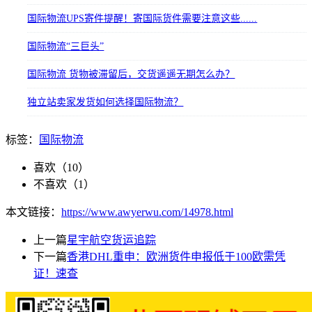
国际物流UPS寄件提醒！寄国际货件需要注意这些......
国际物流“三巨头”
国际物流 货物被滞留后，交货遥遥无期怎么办？
独立站卖家发货如何选择国际物流？
标签：
国际物流
喜欢（
10
）
不喜欢（
1
）
本文链接：
https://www.awyerwu.com/14978.html
上一篇
星宇航空货运追踪
下一篇
香港DHL重申：欧洲货件申报低于100欧需凭
证！速查