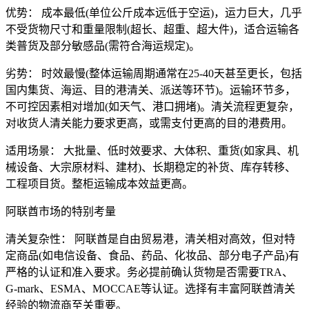
优势： 成本最低(单位公斤成本远低于空运)，运力巨大，几乎
不受货物尺寸和重量限制(超长、超重、超大件)，适合运输各
类普货及部分敏感品(需符合海运规定)。
劣势： 时效最慢(整体运输周期通常在25-40天甚至更长，包括
国内集货、海运、目的港清关、派送等环节)。运输环节多，
不可控因素相对增加(如天气、港口拥堵)。清关流程更复杂，
对收货人清关能力要求更高，或需支付更高的目的港费用。
适用场景： 大批量、低时效要求、大体积、重货(如家具、机
械设备、大宗原材料、建材)、长期稳定的补货、库存转移、
工程项目货。整柜运输成本效益更高。
阿联酋市场的特别考量
清关复杂性： 阿联酋是自由贸易港，清关相对高效，但对特
定商品(如电信设备、食品、药品、化妆品、部分电子产品)有
严格的认证和准入要求。务必提前确认货物是否需要TRA、
G-mark、ESMA、MOCCAE等认证。选择有丰富阿联酋清关
经验的物流商至关重要。