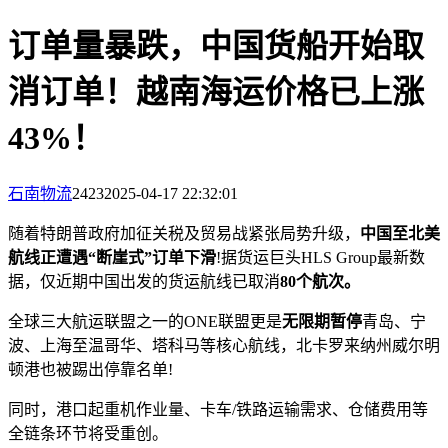
订单量暴跌，中国货船开始取
消订单！越南海运价格已上涨
43%！
石南物流
2423
2025-04-17 22:32:01
随着特朗普政府加征关税及贸易战紧张局势升级，
中国至北美
航线正遭遇“断崖式”订单下滑
!据货运巨头HLS Group最新数
据，仅近期中国出发的货运航线已取消
80个航次。
全球三大航运联盟之一的ONE联盟更是
无限期暂停
青岛、宁
波、上海至温哥华、塔科马等核心航线，北卡罗来纳州威尔明
顿港也被踢出停靠名单!
同时，港口起重机作业量、卡车/铁路运输需求、仓储费用等
全链条环节将受重创。