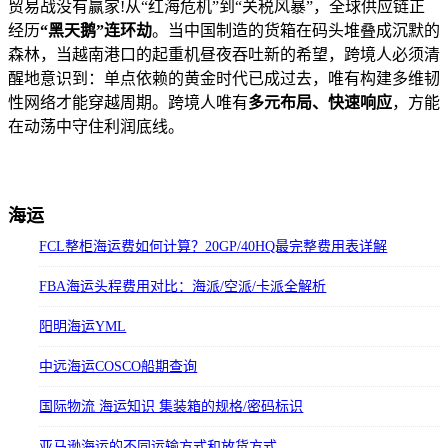
贸易战没有赢家!从“红海危机”到“关税风暴”，全球供应链正
经历
“黑天鹅”连环劫
。当中国制造的货箱在码头堆叠成沉默的
森林，当越南港口的起重机昼夜吞吐新的希望，跨境人必须清
醒地意识到：单点依赖的黄金时代已成过去，唯有构建多维韧
性网络才能穿越周期。跨境人唯有
多元布局、快速响应
，方能
在动荡中守住利润底线。
海运
FCL整柜海运费如何计算？20GP/40HQ最完整费用表详解
FBA海运头程费用对比：海派/空派/卡派全解析
阳明海运YML
中远海运COSCO船期查询
国际物流 海运知识 集装箱的规格/密码标识
亚马逊海运的不同运输方式和放货方式