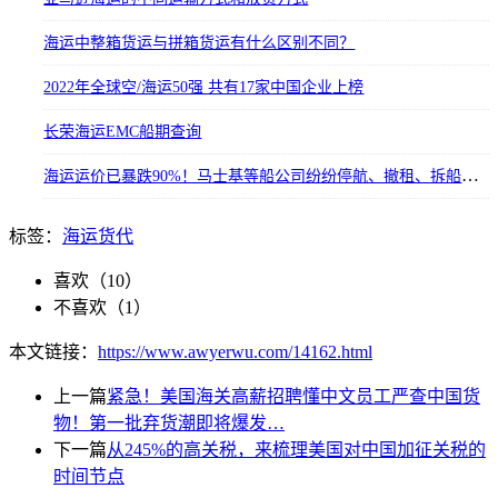
海运中整箱货运与拼箱货运有什么区别不同？
2022年全球空/海运50强 共有17家中国企业上榜
长荣海运EMC船期查询
海运运价已暴跌90%！马士基等船公司纷纷停航、撤租、拆船，专家预测2023价格战全面开打
标签：
海运
货代
喜欢（
10
）
不喜欢（
1
）
本文链接：
https://www.awyerwu.com/14162.html
上一篇
紧急！美国海关高薪招聘懂中文员工严查中国货
物！第一批弃货潮即将爆发…
下一篇
从245%的高关税，来梳理美国对中国加征关税的
时间节点