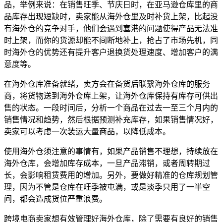
品，举例来说：在销售旺季、节庆日时，在亚马逊仓库里的商
品库存出现短缺时，卖家能从海外仓里及时补货上架，比起没
有海外仓的竞争对手，他们会遇到塞港的问题使得产品无法准
时上架，而你的货源却能不间断地补上，抢占了市场先机，同
时海外仓的优势还有提升客户退换货处理速度、增加客户的满
意度等。
在海外仓库准备就绪，卖方会在备货后联繫海外仓库的服务
商，将货物送到海外仓库上架，让海外仓库保持有库存可供出
售的状态。一段时间后，分析一个商品在过去一至三个月内的
销售情况和趋势，然后根据预测补充库存，如果销售情况好，
卖家可以考虑一次装运大量商品，以降低成本。
使用海外仓须注意的事情有，如果产品销售不理想，持续放在
海外仓库，会增加库存成本，一旦产品滞销，或者周转期过
长，会影响租赁费用的增加。另外，要做好精准的仓库规划管
理，因为不管是仓库在旺季被屯满，或是淡季只用了一半空
间，都会造成货位严重浪费。
跨境电商卖家想有效管理好海外仓库，除了需要有良好的销售