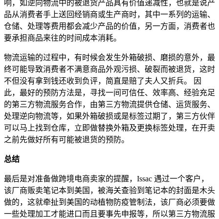
响，如逆向物流中的被退货产品具有价值递减性，也就是说产
品从消费者手上送回经销商或生产商时，其中一系列的运输、
仓储、处理等费用都会减少产品的价值，另一方面，消费者也
要承担商品来往的时间成本消耗。
物流运输的过程中，有时候会发生外箱破损、磨损的意外，最
终可能导致消费者不满意商品外观污损、破裂而被退货，这时
不但没有拿到钱还收到负评，简直是赔了夫人又折兵。 因
此，最好的预防方法是，寻找一间可信任、效率高、经验充足
的第三方物流服务合作，由第三方物流提供仓储、运货服务、
处理逆向物流等，如果外箱破损或是标签过期了，第三方伙伴
可以马上找到仓库，立即做替换外箱及更换标签处理，在开卖
之前先做好所有可能被退货的预防。
总结
最后是对准备做跨境电商卖家的提醒，Issac 遇过一个客户，
该厂商贩卖笔记本到美国，被海关查验到笔记本的封面是木头
做的，这就牵扯到美国的动植物防疫管制法，该厂商必须要做
一些处理加工才能进口而且要事先申报等，所以第三方物流服