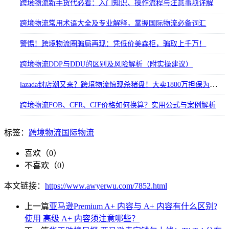
跨境物流新手货代必看：入门知识、操作流程与注意事项详解
跨境物流常用术语大全及专业解释，掌握国际物流必备词汇
警惕！跨境物流圈骗局再现：凭低价美森柜，骗取上千万！
跨境物流DDP与DDU的区别及风险解析（附实操建议）
​lazada封店潮又来？​​跨境物流惊现杀猪盘！大卖1800万担保为物流商兜底！
跨境物流FOB、CFR、CIF价格如何换算？实用公式与案例解析
标签：
跨境物流
国际物流
喜欢（
0
）
不喜欢（
0
）
本文链接：
https://www.awyerwu.com/7852.html
上一篇
亚马逊Premium A+ 内容与 A+ 内容有什么区别?
使用 高级 A+ 内容须注意哪些？