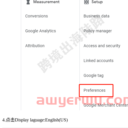
4.点击Display laguage:English(US)