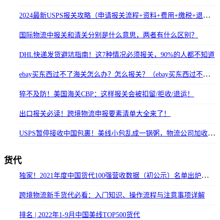
2024最新USPS报关攻略（申请报关流程+资料+费用+缴税+退运+常见问题）
国际物流中报关和清关分别是什么意思，两者有什么区别？
DHL快递发货避坑指南！这7种情况必须报关，90%的人都不知道
ebay买东西过不了海关怎么办？怎么报关？（ebay买东西过不了海关怎么办?怎么报关）
猝不及防！美国海关CBP：这样报关会被扣留/拒收/退运！
出口报关必读！跨境物流申报要素清单大全来了！
USPS暂停接收中国包裹！美线小包乱成一锅粥，物流公司加收报关费、预收关税费！
货代
独家！2021年度中国货代100强营收数据（初公示）名单出炉（附完整排名）
跨境物流新手货代必看：入门知识、操作流程与注意事项详解
排名 | 2022年1-9月中国美线TOP500货代