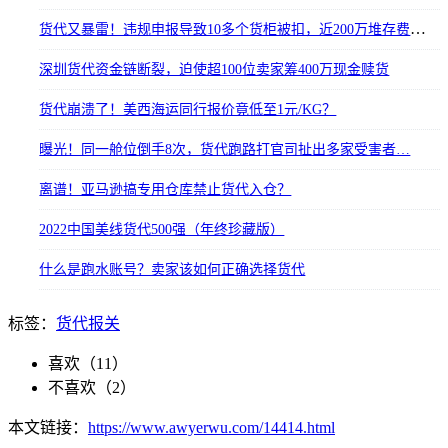
货代又暴雷！违规申报导致10多个货柜被扣，近200万堆存费卖家损失惨重？
深圳货代资金链断裂，迫使超100位卖家筹400万现金赎货
货代崩溃了！美西海运同行报价竟低至1元/KG？
曝光！同一舱位倒手8次，货代跑路打官司扯出多家受害者…
离谱！亚马逊搞专用仓库禁止货代入仓？
2022中国美线货代500强（年终珍藏版）
什么是跑水账号？卖家该如何正确选择货代
标签：
货代
报关
喜欢（
11
）
不喜欢（
2
）
本文链接：
https://www.awyerwu.com/14414.html