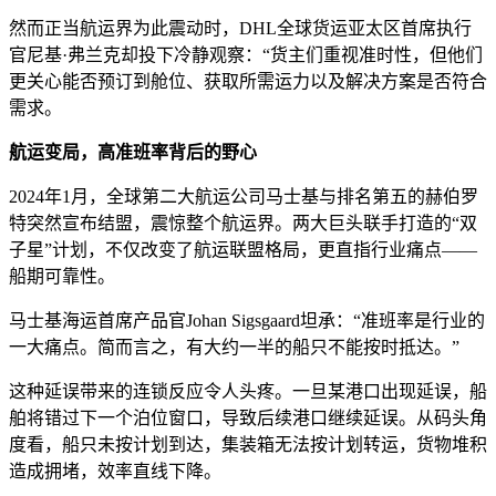
然而正当航运界为此震动时，DHL全球货运亚太区首席执行
官尼基·弗兰克却投下冷静观察：“货主们重视准时性，但他们
更关心能否预订到舱位、获取所需运力以及解决方案是否符合
需求。
航运变局，高准班率背后的野心
2024年1月，全球第二大航运公司马士基与排名第五的赫伯罗
特突然宣布结盟，震惊整个航运界。两大巨头联手打造的“双
子星”计划，不仅改变了航运联盟格局，更直指行业痛点——
船期可靠性。
马士基海运首席产品官Johan Sigsgaard坦承：“准班率是行业的
一大痛点。简而言之，有大约一半的船只不能按时抵达。”
这种延误带来的连锁反应令人头疼。一旦某港口出现延误，船
舶将错过下一个泊位窗口，导致后续港口继续延误。从码头角
度看，船只未按计划到达，集装箱无法按计划转运，货物堆积
造成拥堵，效率直线下降。