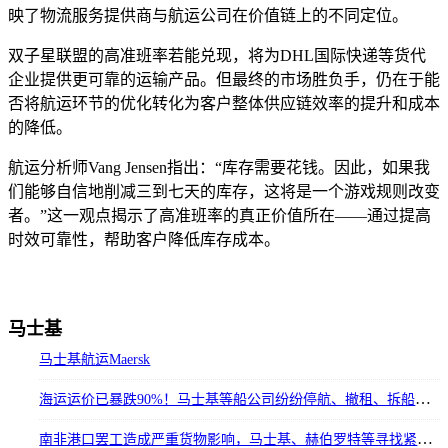
映了物流服务提供商与航运公司在价值链上的不同定位。
双子星联盟的高准班率若能兑现，将为DHL国际快递等货代
企业提供更可靠的运输产品。但最终的市场胜负手，仍在于能
否将航运环节的优化转化为客户整体供应链效率的提升和成本
的降低。
航运分析师Vang Jensen指出：“库存需要花钱。因此，如果我
们能够自信地削减三到七天的库存，这将是一个游戏规则改变
者。”这一观点揭示了高准班率的真正价值所在——通过提高
时效可靠性，帮助客户降低库存成本。
马士基
马士基航运Maersk
海运运价已暴跌90%！马士基等船公司纷纷停航、撤租、拆船，专家预测2023价格战全面开打
南非港口罢工造成严重货物影响，马士基、赫伯罗特等寻找紧急解决方案