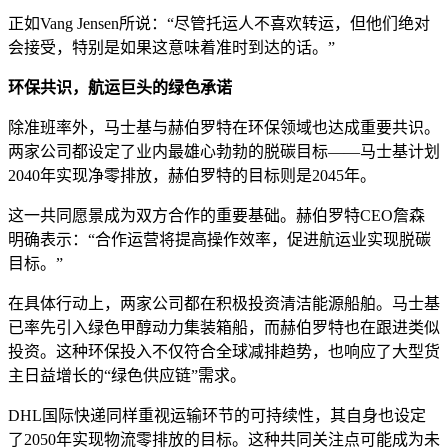
正如Vang Jensen所说：“尽管托运人不喜欢转运，但他们绝对
会接受，特别是如果这意味着准时到达的话。”
环保共识，航运巨头的绿色承诺
除准班率外，马士基与赫伯罗特在环保领域也达成重要共识。
两家公司都设定了业内最雄心勃勃的脱碳目标——马士基计划
2040年实现净零排放，赫伯罗特的目标则是2045年。
这一共同愿景成为双方合作的重要基础。赫伯罗特CEO詹森
明确表示：“合作运营将提高操作效率，促进航运业实现脱碳
目标。”
在具体行动上，两家公司都在积极投资清洁能源船舶。马士基
已率先引入绿色甲醇动力集装箱船，而赫伯罗特也在跟进类似
投资。这种环保投入不仅符合全球减排趋势，也响应了大型货
主日益增长的“绿色供应链”需求。
DHL国际快递同样重视运输环节的可持续性，其自身也设定
了2050年实现物流零排放的目标。这种共同关注点可能成为未