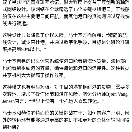
双子星联盟的高准班率承诺，很大程度上得益于其创新的轴辐
式网络设计。该网络在全球精选了15个关键枢纽港口，干线船
舶仅在这些主要港口间直航，而其他港口的货物则通过穿梭快
线进行转运。
这种设计显著降低了延误风险。马士基方面解释：“精简的航
线设计，减少直挂港，并通过数字化手段，目标是让班轮准班
率提高到90%以上。”
马士基创建的码头运营系统使港口能看到海运货量，海运部门
也能看到枢纽港的容量，确保海运和港口的连接性。这种数据
共享机制大大提高了操作效率。
这种模式也有明显短板。对于目的港非枢纽港的货物，需要多
次转运，增加了操作环节和潜在风险。航运分析师Bjørn Vang
Jensen直言：“世界上没有一个托运人喜欢转运。”
马士基和赫伯罗特面临的关键挑战在于：如何向客户证明，额
外的转运环节能够通过更高的准班率和更短的总体运输时间得
到补偿？