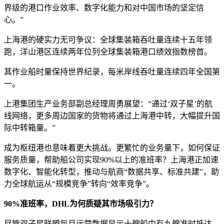
界级的港口作业效率、数字化能力和对中国市场的坚定信
心。”
上海港的硬实力无可争议：全球集装箱吞吐量连续十五年领
跑，洋山港区连续两年位列全球集装箱港口绩效指数榜首。
其作业船时量保持世界纪录，每米岸线吞吐量连续四年全国第
一。
上港集团生产业务部副总经理周勇展望：“通过‘双子星’的航
线网络，更多周边国家的货物将通过上海港中转，大幅提升国
际中转箱量。”
成为枢纽港也意味着更大挑战。更繁忙的业务量下，如何保证
服务质量，帮助船公司实现90%以上的准班率？上海港正加速
数字化、智能化转型，推动与航商“数据共享、标准共建”，助
力全球航运从“规模竞争”转向“效率竞争”。
90%准班率，DHL为何质疑其市场吸引力？
尽管双子星联盟每月运营数据显示十艘船中有九艘准时抵达，