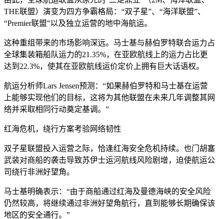
THE联盟）演变为四方争霸格局：“双子星”、“海洋联盟”、
“Premier联盟”以及独立运营的地中海航运。
这种重组带来的市场影响深远。马士基与赫伯罗特联合运力占
全球集装箱船队运力的21.35%，在亚欧航线上的运力占比更
达到22.3%，使其在亚欧航线运价定价上拥有巨大话语权。
航运分析师Lars Jensen预测：“如果赫伯罗特和马士基在运营
上能够实现他们的目标，这将为其他联盟在未来几年调整其网
络并采取相同行动奠定基调。”
红海危机，绕行方案考验网络韧性
双子星联盟投入运营之际，恰逢红海安全危机持续。也门胡塞
武装对商船的袭击导致苏伊士运河航线风险剧增，迫使航运公
司绕行非洲好望角。
马士基明确表示：“由于商船通过红海及曼德海峡的安全风险
仍然较高，将继续通过非洲好望角航行，直到能够长期确保该
地区的安全通行。”