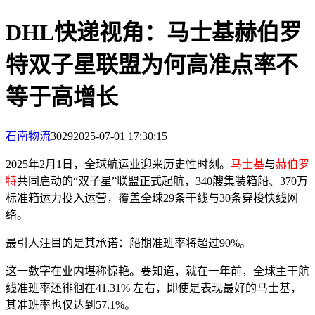
DHL快递视角：马士基赫伯罗
特双子星联盟为何高准点率不
等于高增长
石南物流
3029
2025-07-01 17:30:15
2025年2月1日，全球航运业迎来历史性时刻。
马士基
与
赫伯罗
特
共同启动的“双子星”联盟正式起航，340艘集装箱船、370万
标准箱运力投入运营，覆盖全球29条干线与30条穿梭快线网
络。
最引人注目的是其承诺：船期准班率将超过90%。
这一数字在业内堪称惊艳。要知道，就在一年前，全球主干航
线准班率还徘徊在41.31% 左右，即使是表现最好的马士基，
其准班率也仅达到57.1%。