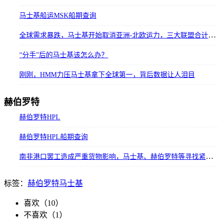
马士基船运MSK船期查询
全球需求暴跌，马士基开始取消亚洲-北欧运力，三大联盟合计将取消58个航次
“分手”后的马士基该怎么办？
刚刚，HMM力压马士基拿下全球第一，背后数据让人泪目
赫伯罗特
赫伯罗特HPL
赫伯罗特HPL船期查询
南非港口罢工造成严重货物影响，马士基、赫伯罗特等寻找紧急解决方案
标签：
赫伯罗特
马士基
喜欢（
10
）
不喜欢（
1
）