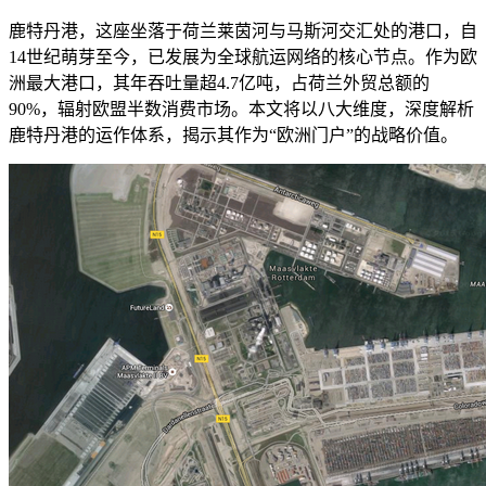
鹿特丹港，这座坐落于荷兰莱茵河与马斯河交汇处的港口，自
14世纪萌芽至今，已发展为全球航运网络的核心节点。作为欧
洲最大港口，其年吞吐量超4.7亿吨，占荷兰外贸总额的
90%，辐射欧盟半数消费市场。本文将以八大维度，深度解析
鹿特丹港的运作体系，揭示其作为“欧洲门户”的战略价值。