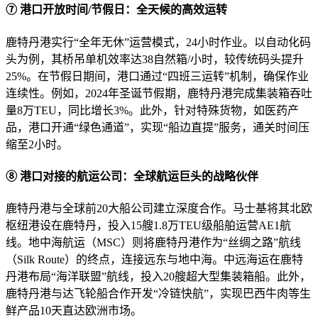
⑦ 港口开放时间/节假日：全天候的高效运转
鹿特丹港实行“全年无休”运营模式，24小时作业。以自动化码
头为例，其桥吊单机效率达38自然箱/小时，较传统码头提升
25%。在节假日期间，港口通过“四班三运转”机制，确保作业
连续性。例如，2024年圣诞节假期，鹿特丹港完成集装箱吞吐
量8万TEU，同比增长3%。此外，针对特殊货物，如医药产
品，港口开通“绿色通道”，实现“船边直提”服务，通关时间压
缩至2小时。
⑧ 港口对接的航运公司：全球航运巨头的战略伙伴
鹿特丹港与全球前20大船公司建立深度合作。马士基将其北欧
枢纽港设在鹿特丹，投入15艘1.8万TEU级船舶运营AE1航
线。地中海航运（MSC）则将鹿特丹港作为“丝绸之路”航线
（Silk Route）的终点，连接远东与地中海。中远海运在鹿特
丹港布局“海洋联盟”航线，投入20艘超大型集装箱船。此外，
鹿特丹港与达飞轮船合作开发“冷链快航”，实现巴西牛肉等生
鲜产品10天直达欧洲市场。