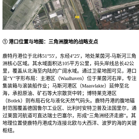
① 港口位置与地图：三角洲腹地的战略支点
鹿特丹港位于北纬51°55'，东经4°25'，地处莱茵河-马斯河三角
洲核心区域。其水域面积达105平方公里，码头岸线总长42公
里，覆盖从北海至内陆的广阔水域。通过卫星地图可见，港口
呈“Y”字形布局：主港区（Waalhaven）位于莱茵河右岸，专注
集装箱与滚装船作业；马斯河港区（Maasvlakte）延伸至北
海，承担原油、矿石等大宗散货中转；博特莱克港区
（Botlek）则布局石化与液化天然气码头。鹿特丹港的腹地辐
射范围覆盖德国鲁尔工业区、比利时安特卫普及法国里尔，通
过莱茵河航道可直达瑞士巴塞尔，形成“三角洲经济走廊”。其
地理位置使鹿特丹港成为连接北欧与大西洋、波罗的海的关键
枢纽。