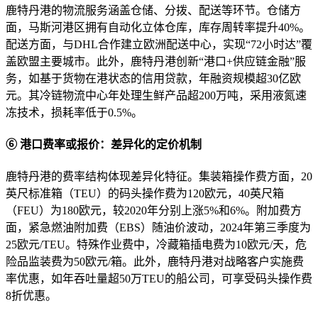
鹿特丹港的物流服务涵盖仓储、分拨、配送等环节。仓储方
面，马斯河港区拥有自动化立体仓库，库存周转率提升40%。
配送方面，与DHL合作建立欧洲配送中心，实现“72小时达”覆
盖欧盟主要城市。此外，鹿特丹港创新“港口+供应链金融”服
务，如基于货物在港状态的信用贷款，年融资规模超30亿欧
元。其冷链物流中心年处理生鲜产品超200万吨，采用液氮速
冻技术，损耗率低于0.5%。
⑥ 港口费率或报价：差异化的定价机制
鹿特丹港的费率结构体现差异化特征。集装箱操作费方面，20
英尺标准箱（TEU）的码头操作费为120欧元，40英尺箱
（FEU）为180欧元，较2020年分别上涨5%和6%。附加费方
面，紧急燃油附加费（EBS）随油价波动，2024年第三季度为
25欧元/TEU。特殊作业费中，冷藏箱插电费为10欧元/天，危
险品监装费为50欧元/箱。此外，鹿特丹港对战略客户实施费
率优惠，如年吞吐量超50万TEU的船公司，可享受码头操作费
8折优惠。