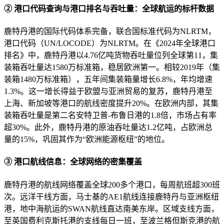
② 港口代码查询与港口排名与吞吐量：全球航运的标杆数据
鹿特丹港的国际代码体系完备，联合国标准代码为NLRTM，
港口代码（UN/LOCODE）为NLRTM。在《2024年全球港口
排名》中，鹿特丹港以4.76亿吨货物吞吐量位列全球第11，集
装箱吞吐量达1580万标准箱，稳居欧洲第一。相较2019年（集
装箱1480万标准箱），五年间集装箱量增长6.8%，年均增速
1.3%。这一增长得益于欧盟与亚洲贸易的复苏，鹿特丹港至
上海、新加坡等港口的航线密度提升20%。在欧洲内部，其集
装箱吞吐量是第二名安特卫普-布鲁日港的1.8倍，市场占有率
超30%。此外，鹿特丹港的原油吞吐量达1.2亿吨，占欧洲总
量的15%，巩固其作为“欧洲能源枢纽”的地位。
③ 港口航线信息：全球网络的密集覆盖
鹿特丹港的航线网络覆盖全球200多个港口，每周航班超300班
次。远洋干线方面，马士基的AE1航线连接鹿特丹与亚洲枢纽
港，地中海航运的SWAN航线直达南美东岸。区域支线方面，
至英国费利克斯托港的支线每日一班，至波兰格但斯克港的航