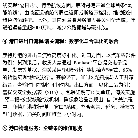
线实现“隔日达”。特色航线方面，鹿特丹港开通全球首条“氢
能航线”，由液氢运输船每周往返挪威斯塔万格港，推动欧洲
绿色航运转型。此外，其内河驳船网络覆盖莱茵河全流域，年
驳船运输量超8000万吨，减少公路拥堵与碳排放。
④ 港口进出口流程/清关流程：数字化与合规化的融合
鹿特丹港的进出口流程高度标准化。进口方面，以汽车零部件
为例：货到港后，收货人需通过“Portbase”平台提交电子提
单、发票等单据，海关采用“风险分析+随机抽查”模式，95%
的货物实现“秒级放行”。查验环节，通过X光扫描与人工开箱
结合，查验时间控制在4小时内。出口方面，以化工品为例：
需提交安全数据表（SDS）、包装证明等15类单证，海关实施
“预申报+实货核验”双机制，确保危险品合规出口。清关流程
中，鹿特丹港推行“单一窗口”系统，整合海关、税务、检疫等
部门数据，通关时间压缩至12小时内。
⑤ 港口物流服务：全链条的增值服务