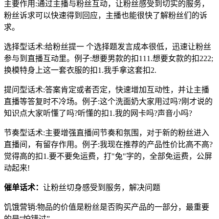
主要作用:通过主播与粉丝互动，让粉丝感受到切实的服务，
粉丝诉求可以快速得到回应，主播也能很快了解粉丝们的诉
求。
选择型话术:给粉丝提一 个选择题发言成本很低，迅速让粉丝
参与到直播互动里。例子:想要男款的扣111.想要女款的扣222;
换模特身上这一套衣服的扣1.我手拿这套扣2.
提问型话术:答案肯定或者否定，快速增加互动性，并让主播
直播等答复时不冷场。例子:这个洗面奶大家用过吗?刚才说的
知识点大家听懂了吗?听懂的扣1.我的网卡吗?声音小吗?
节奏型话术:主要增强直播间节奏和氛围，对于新的粉丝进入
直播间，有留存作用。例子:我现在推荐的产品性价比高不高?
觉得高的扣1.要不要免运费，打"兔"字的，全部免运费，公屏
动起来!
催单话术：
让粉丝切身感受到服务，解决问题
饥饿营销:物品的价值是粉丝是否购买产品的一部分，最重要
的是“怕错过”