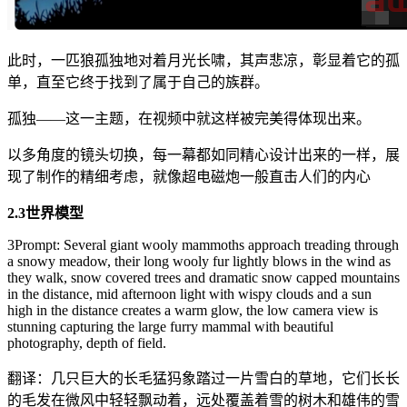
此时，一匹狼孤独地对着月光长啸，其声悲凉，彰显着它的孤
单，直至它终于找到了属于自己的族群。
孤独——这一主题，在视频中就这样被完美得体现出来。
以多角度的镜头切换，每一幕都如同精心设计出来的一样，展
现了制作的精细考虑，就像超电磁炮一般直击人们的内心
2.3世界模型
3Prompt: Several giant wooly mammoths approach treading through
a snowy meadow, their long wooly fur lightly blows in the wind as
they walk, snow covered trees and dramatic snow capped mountains
in the distance, mid afternoon light with wispy clouds and a sun
high in the distance creates a warm glow, the low camera view is
stunning capturing the large furry mammal with beautiful
photography, depth of field.
翻译：几只巨大的长毛猛犸象踏过一片雪白的草地，它们长长
的毛发在微风中轻轻飘动着，远处覆盖着雪的树木和雄伟的雪