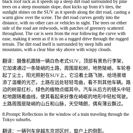
black roof rack as it speeds up a steep dirt road surrounded by pine
trees on a steep mountain slope, dust kicks up from it’s tires, the
sunlight shines on the SUV as it speeds along the dirt road, casting a
warm glow over the scene. The dirt road curves gently into the
distance, with no other cars or vehicles in sight. The trees on either
side of the road are redwoods, with patches of greenery scattered
throughout. The car is seen from the rear following the curve with
ease, making it seem as if it is on a rugged drive through the rugged
terrain. The dirt road itself is surrounded by steep hills and
mountains, with a clear blue sky above with wispy clouds.
翻译：摄像机跟随一辆白色老式SUV，顶部有黑色行李架，
它加速通过一条陡峭的土路，周围是松树，地势陡峭，车轮卷
起了尘土，阳光照射在SUV上，它沿着土路飞驰，给场景增
添了温暖的光芒。土路在远处轻轻弯曲，看不到其他车辆。路
边的树是红杉，绿色的植物点缀其中。汽车从后方的镜头中轻
松地跟随着曲线，使其看起来好像在崎岖的地形中轻松驾驶。
土路周围是陡峭的山丘和山脉，天空晴朗，偶有薄云飘过。
8.Prompt: Reflections in the window of a train traveling through the
Tokyo suburbs.
翻译：一辆列车穿越东京郊区时，窗户上的倒影。