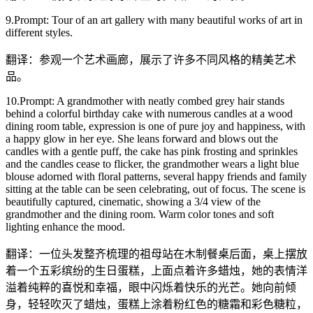
9.Prompt: Tour of an art gallery with many beautiful works of art in
different styles.
翻译：参观一个艺术画廊，展示了许多不同风格的精美艺术
品。
10.Prompt: A grandmother with neatly combed grey hair stands
behind a colorful birthday cake with numerous candles at a wood
dining room table, expression is one of pure joy and happiness, with
a happy glow in her eye. She leans forward and blows out the
candles with a gentle puff, the cake has pink frosting and sprinkles
and the candles cease to flicker, the grandmother wears a light blue
blouse adorned with floral patterns, several happy friends and family
sitting at the table can be seen celebrating, out of focus. The scene is
beautifully captured, cinematic, showing a 3/4 view of the
grandmother and the dining room. Warm color tones and soft
lighting enhance the mood.
翻译：一位头发整齐梳理的祖母站在木制餐桌后面，桌上摆放
着一个五彩缤纷的生日蛋糕，上面点着许多蜡烛，她的表情洋
溢着纯粹的喜悦和幸福，眼中闪烁着快乐的光芒。她向前倾
身，轻轻吹灭了蜡烛，蛋糕上涂着粉红色的糖霜和彩色糖粒，