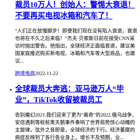
裁员10万人！创始人：警惕大衰退！
不要再买电视冰箱和汽车了！
“人们正在放慢脚步！即便我们现在没有陷入衰退，衰退
也将在不久之后来临！”杰夫·贝索斯日前在接受CNN采
访时抛出警告。他指出，全球经济正面临衰退，建议美
国家庭推迟购买新电视、冰箱和汽车等大型商品，也建
议...
跨境电商
2022-11-22
全球裁员大奔逃：亚马逊万人“毕
业”，TikTok收留被裁员工
告别魔幻2021.我们迎来了更为“离奇”的2022.俄乌战争、
安倍遇刺等桩桩黑天鹅事件奏响了世界局势惊心动魄的
主旋律。弦外之音即是，全球经济的下行。经济萎靡的
病症反映到了各行各业身上，增长不及预期、业...