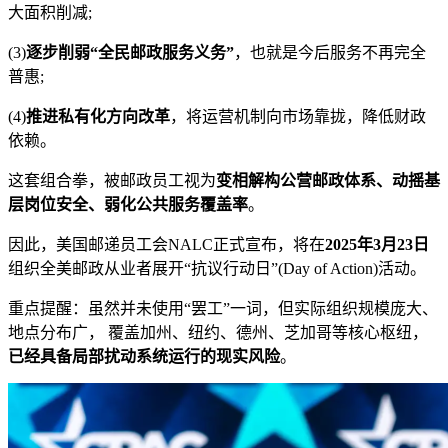
大面积削减;
(3)
逐步削弱“全民邮政服务义务”
，也就是今后服务不再完全
普惠;
(4)
推进私有化方向改革
，将运营机制向市场靠拢，降低财政
依赖。
这套组合拳，被邮政员工视为
变相解构公营邮政体系、动摇基
层岗位安全、弱化公共服务覆盖率
。
因此，美国邮递员工会NALC正式宣布，将在
2025年3月23日
组织全美邮政从业者展开“抗议行动日”(Day of Action)活动。
重点提醒：虽然并未使用“罢工”一词，但实际组织规模庞大、
地点分布广， 覆盖加州、纽约、德州、芝加哥等核心枢纽，
已经具备局部扰动系统运行的现实风险
。