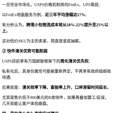
一旦完全市场化，USPS价格机制将向FedEx、UPS靠拢;
以FedEx地面服务为例，
近三年平均涨幅达17%
;
有分析认为，
跨境小包物流成本将从18%-22%提升至25%以
上
。
这对低价SKU为主的卖家，简直是釜底抽薪。
② 快件清关优势可能削弱
USPS目前享有万国邮联框架下的
简化清关优先权
;
私有化后，其身份属性可能被重新界定，不再享有政府级邮政
待遇;
后果就是：
清关效率下降、查验率上升、口岸滞留时间延长
。
尤其是售价低于800美元的B类快件，如果再叠加罢工/延误，
几天就能让客户体验崩盘。