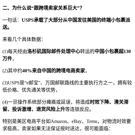
二、为什么说“跟跨境卖家关系巨大”？
一句话：
USPS承载了大部分从中国发往美国的终端小包裹派
送。
来看几个具体数据：
(1)每天经由
洛杉矶国际邮件处理中心
转运的
中国小包裹超130
万件
，
(2)其中约
40%来自中国的跨境电商卖家
，
(3)USPS是“e邮宝”、万国邮联路线的主要执行方之一，拥有较
低价格、优先通关等优势，
(4)一旦操作系统部分瘫痪或延误，将造成
时效下降、清关滞
留、投诉激增、退货风险上升
等连锁反应。
特别是美区电商平台如Amazon、eBay、Temu，对物流时效要
求极高，卖家如果无法保证按时送达，很可能面临：