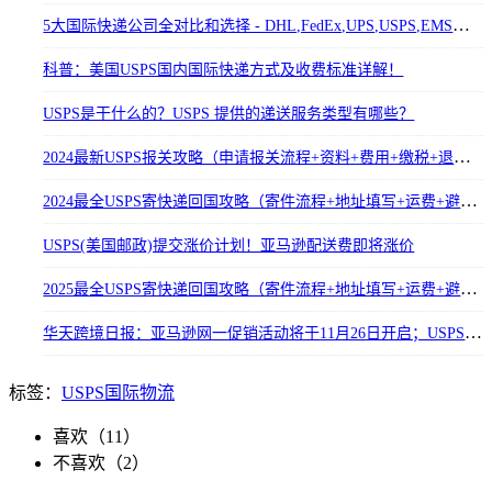
5大国际快递公司全对比和选择 - DHL,FedEx,UPS,USPS,EMS，哪个性价比最高？
科普：美国USPS国内国际快递方式及收费标准详解！
USPS是干什么的？USPS 提供的递送服务类型有哪些？
2024最新USPS报关攻略（申请报关流程+资料+费用+缴税+退运+常见问题）
2024最全USPS寄快递回国攻略（寄件流程+地址填写+运费+避税/补税+查询）
USPS(美国邮政)提交涨价计划！亚马逊配送费即将涨价
2025最全USPS寄快递回国攻略（寄件流程+地址填写+运费+避税/补税+查询） 3000字
华天跨境日报：亚马逊网一促销活动将于11月26日开启；USPS每日包裹处理能力达6000万件
标签：
USPS
国际物流
喜欢（
11
）
不喜欢（
2
）