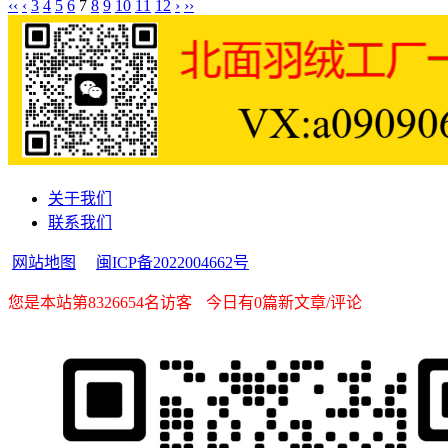
‹‹
‹
3
4
5
6
7
8
9
10
11
12
›
››
关于我们
联系我们
网站地图
闽ICP备2022004662号
您是本站第8326654名访客
今日有0篇新文章/评论