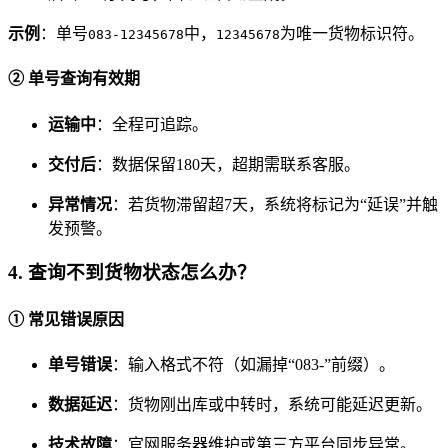
示例
：单号
中，
为唯一货物标识符。
083-12345678
12345678
② 单号查询有效期
运输中
：全程可追踪。
交付后
：数据保留180天，超期需联系客服。
异常情况
：若货物滞留超7天，系统将标记为“延误”并触
发预警。
4. 查询不到货物状态怎么办？
① 常见错误原因
单号错误
：输入格式不符（如漏掉“083-”前缀）。
数据延迟
：货物刚出库或中转时，系统可能延迟更新。
技术故障
：官网服务器维护或第三方平台同步异常。