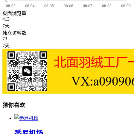
页面浏览量
413
7天
独立访客数
73
7天
猜你喜欢
悉尼机场