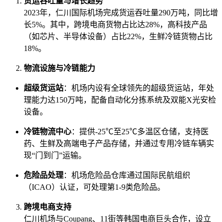
货运吞吐量与增长趋势
2023年，仁川国际机场完成货运吞吐量290万吨，同比增
长5%。其中，跨境电商货物占比达28%，高科技产品
（如芯片、半导体设备）占比22%，生鲜冷链货物占比
18%。
物流设施与冷链能力
超级货运站
：机场内设有全球领先的超级货运站，年处
理能力达150万吨，配备自动化分拣系统及双能X光安检
设备。
冷链物流中心
：提供-25℃至25℃多温区仓储，支持医
药、生鲜及高端电子产品存储，并通过专用冷链车辆实
现“门到门”运输。
危险品处理
：机场危险品仓库通过国际民航组织
（ICAO）认证，可处理第1-9类危险品。
跨境电商支持
仁川机场与Coupang、11街等韩国电商巨头合作，设立